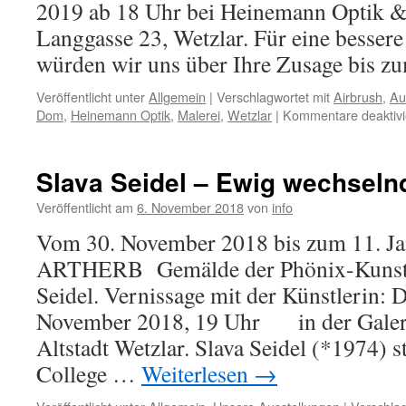
2019 ab 18 Uhr bei Heinemann Optik & 
Langgasse 23, Wetzlar. Für eine bessere
würden wir uns über Ihre Zusage bis zu
Veröffentlicht unter
Allgemein
|
Verschlagwortet mit
Airbrush
,
Au
Dom
,
Heinemann Optik
,
Malerei
,
Wetzlar
|
Kommentare deaktivi
Slava Seidel – Ewig wechseln
Veröffentlicht am
6. November 2018
von
info
Vom 30. November 2018 bis zum 11. Ja
ARTHERB Gemälde der Phönix-Kunstpr
Seidel. Vernissage mit der Künstlerin: 
November 2018, 19 Uhr in der Gale
Altstadt Wetzlar. Slava Seidel (*1974) 
College …
Weiterlesen
→