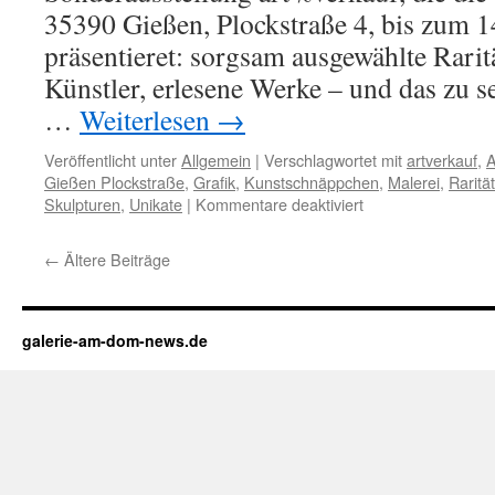
Galerien
35390 Gießen, Plockstraße 4, bis zum 
2017
in
präsentieret: sorgsam ausgewählte Rari
Wetzlar
Künstler, erlesene Werke – und das zu s
…
Weiterlesen
→
Veröffentlicht unter
Allgemein
|
Verschlagwortet mit
artverkauf
,
A
Gießen Plockstraße
,
Grafik
,
Kunstschnäppchen
,
Malerei
,
Raritä
für
Skulpturen
,
Unikate
|
Kommentare deaktiviert
art%verkauf
in
←
Ältere Beiträge
der
Galerie
am
Dom
galerie-am-dom-news.de
Gießen