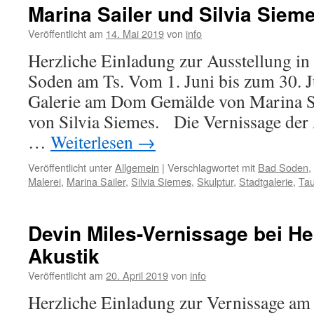
–
Marina Sailer und Silvia Siem
I
Love
Veröffentlicht am
14. Mai 2019
von
info
You
Herzliche Einladung zur Ausstellung in 
Soden am Ts. Vom 1. Juni bis zum 30. J
Galerie am Dom Gemälde von Marina Sa
von Silvia Siemes. Die Vernissage der 
…
Weiterlesen
→
Veröffentlicht unter
Allgemein
|
Verschlagwortet mit
Bad Soden
,
Malerei
,
Marina Sailer
,
Silvia Siemes
,
Skulptur
,
Stadtgalerie
,
Ta
Devin Miles-Vernissage bei H
Akustik
Veröffentlicht am
20. April 2019
von
info
Herzliche Einladung zur Vernissage am