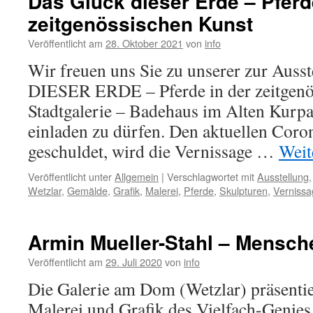
Das Glück dieser Erde – Pferd
zeitgenössischen Kunst
Veröffentlicht am
28. Oktober 2021
von
info
Wir freuen uns Sie zu unserer zur Au
DIESER ERDE – Pferde in der zeitgenös
Stadtgalerie – Badehaus im Alten Kurp
einladen zu dürfen. Den aktuellen Cor
geschuldet, wird die Vernissage …
Weit
Veröffentlicht unter
Allgemein
|
Verschlagwortet mit
Ausstellung
Wetzlar
,
Gemälde
,
Grafik
,
Malerei
,
Pferde
,
Skulpturen
,
Vernissa
Armin Mueller-Stahl – Mensch
Veröffentlicht am
29. Juli 2020
von
info
Die Galerie am Dom (Wetzlar) präsenti
Malerei und Grafik des Vielfach-Genies