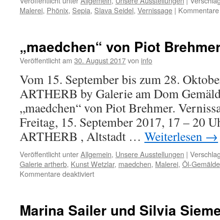
Veröffentlicht unter
Allgemein
,
Unsere Ausstellungen
|
Verschlag
Malerei
,
Phönix
,
Sepia
,
Slava Seidel
,
Vernissage
|
Kommentare d
„maedchen“ von Piot Brehme
Veröffentlicht am
30. August 2017
von
info
Vom 15. September bis zum 28. Oktober
ARTHERB by Galerie am Dom Gemälde 
„maedchen“ von Piot Brehmer. Vernissa
Freitag, 15. September 2017, 17 – 20 Uh
ARTHERB , Altstadt …
Weiterlesen
→
Veröffentlicht unter
Allgemein
,
Unsere Ausstellungen
|
Verschlag
Galerie artherb
,
Kunst Wetzlar
,
maedchen
,
Malerei
,
Öl-Gemälde
für
Kommentare deaktiviert
„maedchen“
von
Piot
Marina Sailer und Silvia Siem
Brehmer