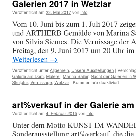
Galerien 2017 in Wetzlar
bei
ARTHERB
Veröffentlicht am
23. Mai 2017
von
info
Vom 10. Juni bis zum 1. Juli 2017 zeig
und ARTHERB Gemälde von Marina Sai
von Silvia Siemes. Die Vernissage der A
Freitag, den 9. Juni 2017 um 20 Uhr 
Weiterlesen
→
Veröffentlicht unter
Allgemein
,
Unsere Ausstellungen
|
Verschlag
Galerie am Dom
,
Malerei
,
Marina Sailer
,
Nacht der Galerien in W
für
Skulptur
,
Vernissage
,
Wetzlar
|
Kommentare deaktiviert
Marina
Sailer
und
art%verkauf in der Galerie a
Silvia
Siemes
Veröffentlicht am
4. Februar 2015
von
info
zur
Unter dem Motto KUNST IM WANDEL 
Nacht
der
Sonderausstellung art%verkauf, die di