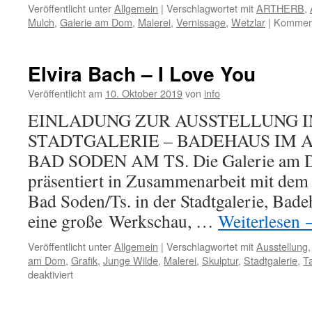
Veröffentlicht unter
Allgemein
|
Verschlagwortet mit
ARTHERB
,
Mulch
,
Galerie am Dom
,
Malerei
,
Vernissage
,
Wetzlar
|
Komment
Elvira Bach – I Love You
Veröffentlicht am
10. Oktober 2019
von
info
EINLADUNG ZUR AUSSTELLUNG I
STADTGALERIE – BADEHAUS IM 
BAD SODEN AM TS. Die Galerie am 
präsentiert in Zusammenarbeit mit dem 
Bad Soden/Ts. in der Stadtgalerie, Bad
eine große Werkschau, …
Weiterlesen
Veröffentlicht unter
Allgemein
|
Verschlagwortet mit
Ausstellung
am Dom
,
Grafik
,
Junge Wilde
,
Malerei
,
Skulptur
,
Stadtgalerie
,
T
für
deaktiviert
Elvira
Bach