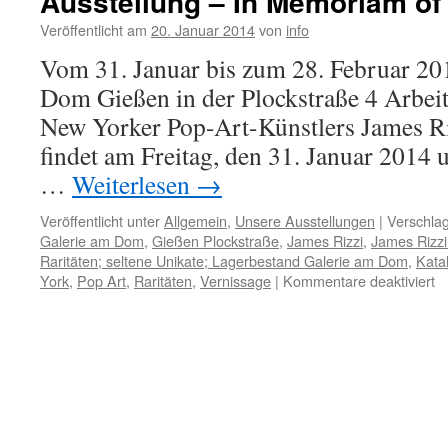
Ausstellung – In Memoriam of
Veröffentlicht am
20. Januar 2014
von
info
Vom 31. Januar bis zum 28. Februar 201
Dom Gießen in der Plockstraße 4 Arbei
New Yorker Pop-Art-Künstlers James Ri
findet am Freitag, den 31. Januar 2014
…
Weiterlesen
→
Veröffentlicht unter
Allgemein
,
Unsere Ausstellungen
|
Verschlag
Galerie am Dom
,
Gießen Plockstraße
,
James Rizzi
,
James Rizzi
Raritäten; seltene Unikate; Lagerbestand Galerie am Dom
,
Kata
fü
York
,
Pop Art
,
Raritäten
,
Vernissage
|
Kommentare deaktiviert
Au
–
In
M
of
J
Ri