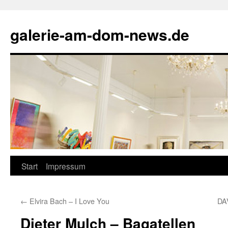
Zum
Inhalt
galerie-am-dom-news.de
springen
Start
Impressum
←
Elvira Bach – I Love You
DA
Dieter Mulch – Bagatellen