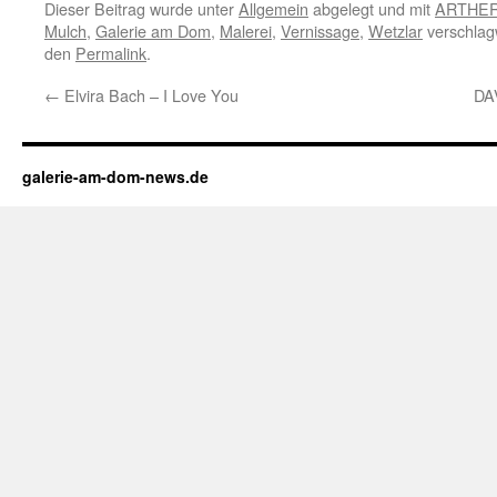
Dieser Beitrag wurde unter
Allgemein
abgelegt und mit
ARTHE
Mulch
,
Galerie am Dom
,
Malerei
,
Vernissage
,
Wetzlar
verschlagw
den
Permalink
.
←
Elvira Bach – I Love You
DA
galerie-am-dom-news.de