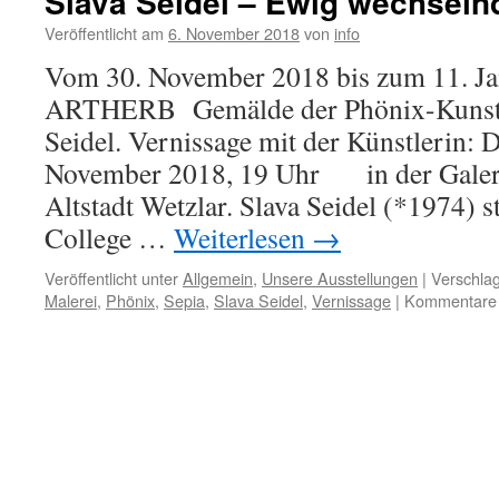
Slava Seidel – Ewig wechseln
Veröffentlicht am
6. November 2018
von
info
Vom 30. November 2018 bis zum 11. Ja
ARTHERB Gemälde der Phönix-Kunstpr
Seidel. Vernissage mit der Künstlerin: 
November 2018, 19 Uhr in der Gale
Altstadt Wetzlar. Slava Seidel (*1974) 
College …
Weiterlesen
→
Veröffentlicht unter
Allgemein
,
Unsere Ausstellungen
|
Verschlag
Malerei
,
Phönix
,
Sepia
,
Slava Seidel
,
Vernissage
|
Kommentare d