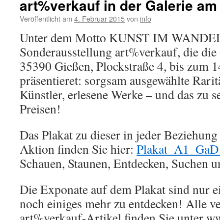
art%verkauf in der Galerie a
Veröffentlicht am
4. Februar 2015
von
info
Unter dem Motto KUNST IM WANDEL 
Sonderausstellung art%verkauf, die di
35390 Gießen, Plockstraße 4, bis zum 
präsentieret: sorgsam ausgewählte Rari
Künstler, erlesene Werke – und das zu s
Preisen!
Das Plakat zu dieser in jeder Beziehun
Aktion finden Sie hier:
Plakat_A1_GaD_
Schauen, Staunen, Entdecken, Suchen u
Die Exponate auf dem Plakat sind nur ei
noch einiges mehr zu entdecken! Alle v
art%verkauf-Artikel finden Sie unter 