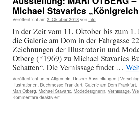
Ausstellung: MARI OTBERG –
Michael Stavarics „Königreich
Veröffentlicht am
2. Oktober 2013
von
info
In der Zeit vom 11. Oktober bis zum 1.
die Galerie am Dom in der Fahrgasse 22
Zeichnungen der Illustratorin und Mod
Otberg (*1969) zu Michael Stavarics B
Schatten“. Die Vernissage findet …
Wei
Veröffentlicht unter
Allgemein
,
Unsere Ausstellungen
|
Verschlag
Illustrationen
,
Buchmesse Frankfurt
,
Galerie am Dom Frankfurt
,
Mari Otberg
,
Michael Stavaric
,
Modedesignerin
,
Vernissage
,
We
für
Kommentare deaktiviert
Ausstellung:
MARI
OTBERG
–
Zeichnungen
zu